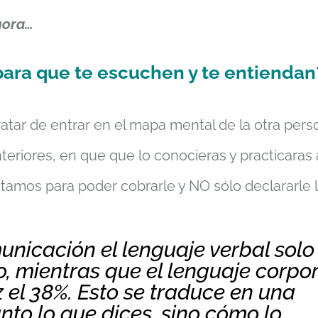
mora…
ara que te escuchen y te entiendan
atar de entrar en el mapa mental de la otra pers
teriores, en que que lo conocieras y practicaras 
itamos para poder cobrarle y NO sólo declararle l
icación el lenguaje verbal solo
o, mientras que el lenguaje corpo
z el 38%. Esto se traduce en una
anto lo que dices, sino cómo lo