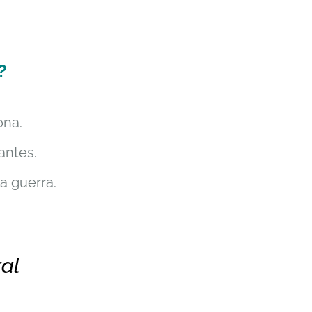
?
ona.
antes.
a guerra.
ral