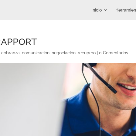
Inicio
Herramien
l RAPPORT
|
cobranza
,
comunicación
,
negociación
,
recupero
|
0 Comentarios